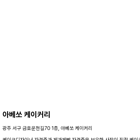
아베쏘 케이커리
광주 서구 금호운천길70 1층, 아베쏘 케이커리
케이크디자이너 자격증과 제과제빵 자격증을 보유한 사장이 직접 케이