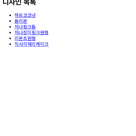
디자인 목록
하트코코넛
돔리본
자나핑크돔
자나장미핑크원형
리본초원형
직사각체리케이크