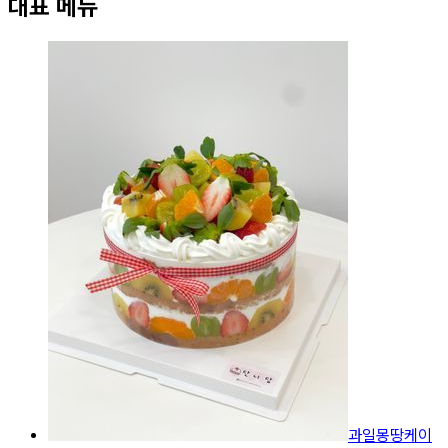
대표 메뉴
과일몽땅케이