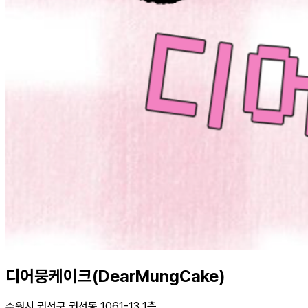
디어뭉케이크(DearMungCake)
수원시 권선구 권선동 1061-13 1층