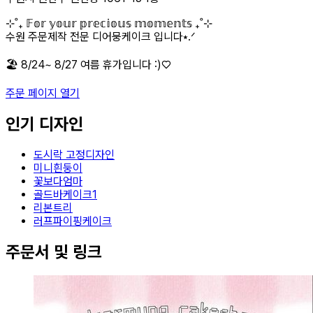
⊹˚₊ 𝔽𝕠𝕣 𝕪𝕠𝕦𝕣 𝕡𝕣𝕖𝕔𝕚𝕠𝕦𝕤 𝕞𝕠𝕞𝕖𝕟𝕥𝕤 ₊˚⊹
수원 주문제작 전문 디어뭉케이크 입니다⭑.ᐟ
🏖️ 8/24~ 8/27 여름 휴가입니다 :)♡
주문 페이지 열기
인기 디자인
도시락 고정디자인
미니흰둥이
꽃보다엄마
골드바케이크1
리본트리
러프파이핑케이크
주문서 및 링크