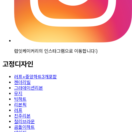
럽잇케이커리의 인스타그램으로 이동합니다:)
고정디자인
러프+중앙하트3개포함
젠더리빌
그라데이션리본
무지
빅하트
리본픽
러프
진주리본
찰리브라운
곰돌이하트