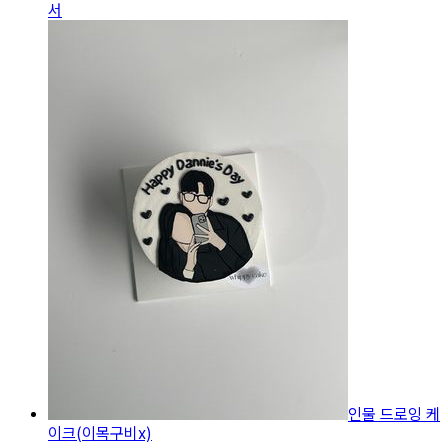
서
인물 드로잉 케
이크(이목구비x)