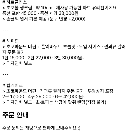
# 하트글라스
> 초코볼 생크림 · 약 10cm · 재사용 가능한 하트 유리잔이에요
풍선 포함 45,000 · 풍선 제외 38,000원
> 손글씨 엽서 기본 제공 (문구 변경 +2,000)
---
# 해피힙
> 초코파운드 머핀 + 깔리바우트 초콜릿 · 두입 사이즈 · 견과류 알러
지 주문 불가
1단 16,000 · 2단 22,000 · 3단 30,000원~
> 디자인비 별도
---
# 컵케이크
> 초코파운드 머핀 · 견과류 알러지 주문 불가 · 투명상자 포장
2구 17,000 · 4구 29,000 · 6구 42,000원~
> 디자인비 별도 · 초·토퍼는 색감에 맞춰 랜덤(지정 불가)
주문 안내
주문·문의는 채팅으로 편하게 보내주세요 :)