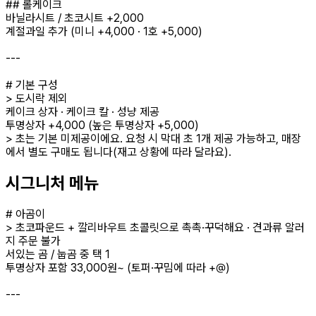
## 롤케이크
바닐라시트 / 초코시트 +2,000
계절과일 추가 (미니 +4,000 · 1호 +5,000)
---
# 기본 구성
> 도시락 제외
케이크 상자 · 케이크 칼 · 성냥 제공
투명상자 +4,000 (높은 투명상자 +5,000)
> 초는 기본 미제공이에요. 요청 시 막대 초 1개 제공 가능하고, 매장
에서 별도 구매도 됩니다(재고 상황에 따라 달라요).
시그니처 메뉴
# 아곰이
> 초코파운드 + 깔리바우트 초콜릿으로 촉촉·꾸덕해요 · 견과류 알러
지 주문 불가
서있는 곰 / 눕곰 중 택 1
투명상자 포함 33,000원~ (토퍼·꾸밈에 따라 +@)
---