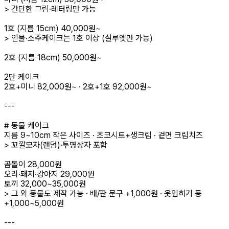
> 간단한 그림·레터링만 가능
1호 (지름 15cm) 40,000원~
> 인물·소주케이크는 1호 이상 (실루엣만 가능)
2호 (지름 18cm) 50,000원~
2단 케이크
2호+미니 82,000원~ · 2호+1호 92,000원~
---
# 동물 케이크
지름 9~10cm 작은 사이즈 · 초코시트+생크림 · 겉면 크림치즈
> 꼬깔모자(랜덤)·투명상자 포함
곰돌이 28,000원
오리·돼지·강아지 29,000원
토끼 32,000~35,000원
> 그 외 동물도 제작 가능 · 배/판 문구 +1,000원 · 옷입히기 등
+1,000~5,000원
---