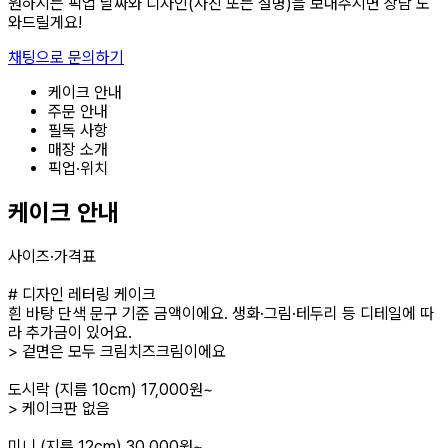
원하시는 픽업 날짜와 디자인(사진 또는 설명)을 보내주시면 상담 도
와드릴게요!
채팅으로 문의하기
케이크 안내
주문 안내
필독 사항
매장 소개
픽업·위치
케이크 안내
사이즈·가격표
# 디자인 레터링 케이크
흰 바탕 단색 문구 기준 금액이에요. 생화·그림·테두리 등 디테일에 따
라 추가금이 있어요.
> 겉면은 모두 크림치즈크림이에요
도시락 (지름 10cm) 17,000원~
> 케이크판 없음
미니 (지름 12cm) 30,000원~