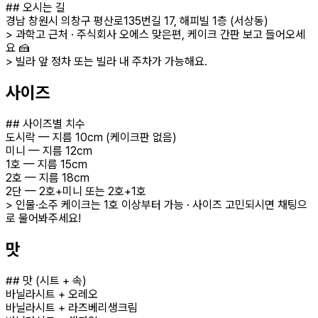
## 오시는 길
경남 창원시 의창구 평산로135번길 17, 해피빌 1층 (서상동)
> 과학고 근처 · 주식회사 오에스 맞은편, 케이크 간판 보고 들어오세
요 🍰
> 빌라 앞 정차 또는 빌라 내 주차가 가능해요.
사이즈
## 사이즈별 치수
도시락 — 지름 10cm (케이크판 없음)
미니 — 지름 12cm
1호 — 지름 15cm
2호 — 지름 18cm
2단 — 2호+미니 또는 2호+1호
> 인물·소주 케이크는 1호 이상부터 가능 · 사이즈 고민되시면 채팅으
로 물어봐주세요!
맛
## 맛 (시트 + 속)
바닐라시트 + 오레오
바닐라시트 + 라즈베리생크림